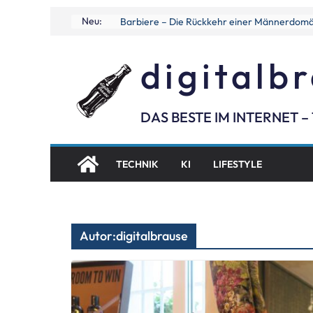
Skip
Neu:
Barbiere – Die Rückkehr einer Männerdom
to
content
digitalb
DAS BESTE IM INTERNET – 
TECHNIK
KI
LIFESTYLE
Autor:
digitalbrause