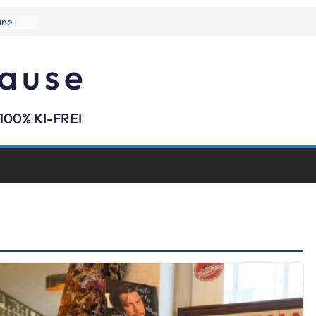
äne
rause
100% KI-FREI